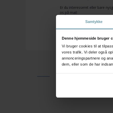
Er du interesseret eller bare nys
os på mail:
frivillig@csm-midtnord.dk
Samtykke
Denne hjemmeside bruger c
Vi bruger cookies til at tilpas
vores trafik. Vi deler også 
annonceringspartnere og anal
dem, eller som de har indsaml