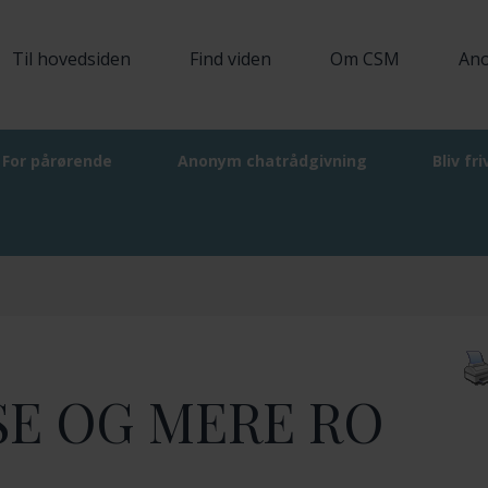
Til hovedsiden
Find viden
Om CSM
Ano
For pårørende
Anonym chatrådgivning
Bliv fri
SE OG MERE RO