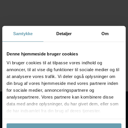
Samtykke
Detaljer
Om
Denne hjemmeside bruger cookies
Vi bruger cookies til at tilpasse vores indhold og
annoncer, til at vise dig funktioner til sociale medier og til
Gl. Skanderborg Fonden tildeler CSM Midt Nord
at analysere vores trafik. Vi deler også oplysninger om
225.000 kr.
din brug af vores hjemmeside med vores partnere inden
for sociale medier, annonceringspartnere og
analysepartnere. Vores partnere kan kombinere disse
CSM Midt Nord
data med andre oplysninger, du har givet dem, eller som
de har indsamlet fra din brug af deres tjenester.
Behandlingssektionen
Thomas Koppels Gade 30, 2.
8000 Aarhus C