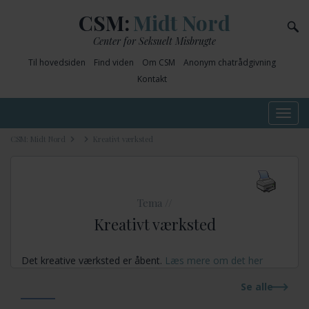
CSM:
Midt Nord
Center for Seksuelt Misbrugte
Til hovedsiden
Find viden
Om CSM
Anonym chatrådgivning
Kontakt
Toggle
navig
CSM: Midt Nord
Kreativt værksted
Tema //
Kreativt værksted
Det kreative værksted er åbent.
Læs mere om det her
Se alle