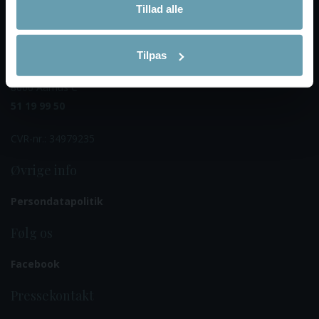
Tillad alle
20 22 45 80
Frivilligsektionen
Tilpas
Thomas Koppels Gade 30, 2.
8000 Aarhus C
51 19 99 50
CVR-nr.: 34979235
Øvrige info
Persondatapolitik
Følg os
Facebook
Pressekontakt