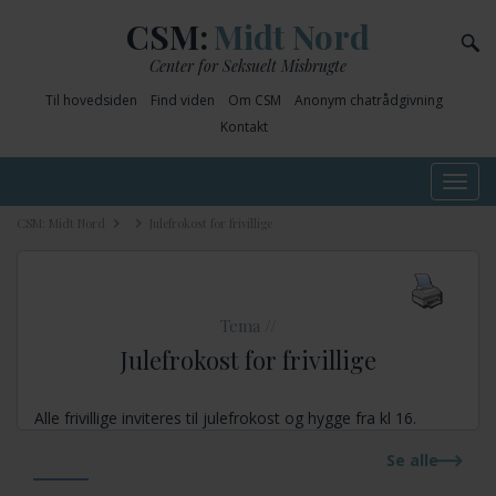
CSM:
Midt Nord
Center for Seksuelt Misbrugte
Til hovedsiden
Find viden
Om CSM
Anonym chatrådgivning
Kontakt
Toggle
navig
CSM: Midt Nord
Julefrokost for frivillige
Tema //
Julefrokost for frivillige
Alle frivillige inviteres til julefrokost og hygge fra kl 16.
Se alle