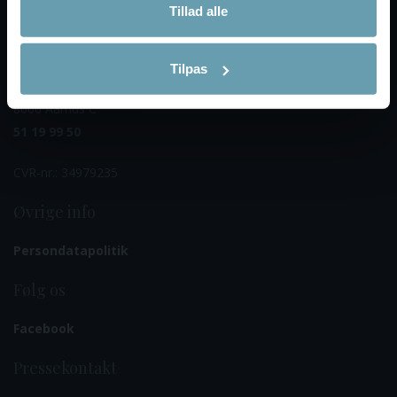
Tillad alle
20 22 45 80
Frivilligsektionen
Tilpas
Thomas Koppels Gade 30, 2.
8000 Aarhus C
51 19 99 50
CVR-nr.: 34979235
Øvrige info
Persondatapolitik
Følg os
Facebook
Pressekontakt