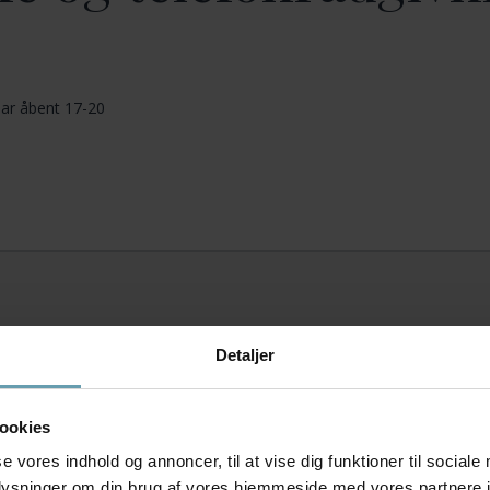
har åbent 17-20
Detaljer
ookies
se vores indhold og annoncer, til at vise dig funktioner til sociale
oplysninger om din brug af vores hjemmeside med vores partnere i