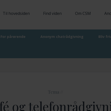
Til hovedsiden
Find viden
Om CSM
Ano
For pårørende
Anonym chatrådgivning
Bliv fri
g
Tema //
fé og telefonrådgivn