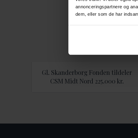
annonceringspartnere og anal
dem, eller som de har indsaml
Gl. Skanderborg Fonden tildeler
CSM Midt Nord 225.000 kr.