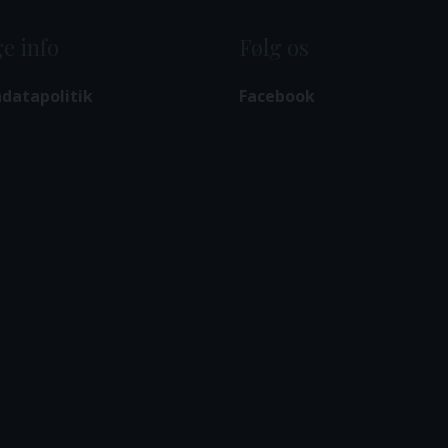
e info
Følg os
datapolitik
Facebook