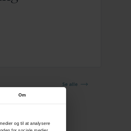
Se alle
Om
 medier og til at analysere
nden for sociale medier,