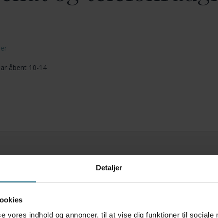
her
har åbent 10-14
Detaljer
ookies
se vores indhold og annoncer, til at vise dig funktioner til sociale