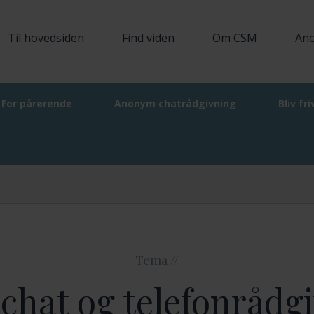
Til hovedsiden
Find viden
Om CSM
Ano
For pårørende
Anonym chatrådgivning
Bliv fri
givning
Tema //
 chat og telefonrådg