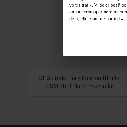
vores trafik. Vi deler også 
annonceringspartnere og anal
dem, eller som de har indsaml
Gl. Skanderborg Fonden tildeler
CSM Midt Nord 225.000 kr.