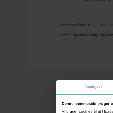
Chatten er åben 10-13.
Find os 
Caféen og telefonrådgivningen 
Samtykke
Denne hjemmeside bruger c
Vi bruger cookies til at tilpas