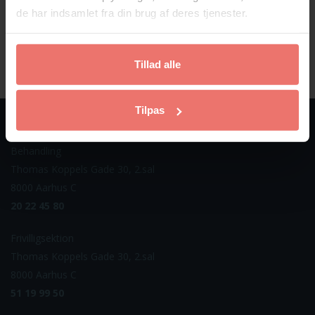
de har indsamlet fra din brug af deres tjenester.
– Det er hårdt at være pårørende
Tillad alle
Tilpas
CSM Midt Nord
Behandling
Thomas Koppels Gade 30, 2.sal
8000 Aarhus C
20 22 45 80
Frivilligsektion
Thomas Koppels Gade 30, 2.sal
8000 Aarhus C
51 19 99 50