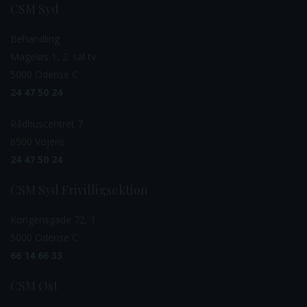
CSM Syd
Behandling
Mageløs 1, 2. sal tv.
5000 Odense C
24 47 50 24
Rådhuscentret 7
6500 Vojens
24 47 50 24
CSM Syd Frivilligsektion
Kongensgade 72, 1.
5000 Odense C
66 14 66 33
CSM Øst