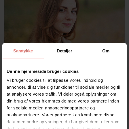
Samtykke
Detaljer
Om
Vi formidler viden om senfølger
Denne hjemmeside bruger cookies
Vi bruger cookies til at tilpasse vores indhold og
annoncer, til at vise dig funktioner til sociale medier og til
at analysere vores trafik. Vi deler også oplysninger om
din brug af vores hjemmeside med vores partnere inden
for sociale medier, annonceringspartnere og
analysepartnere. Vores partnere kan kombinere disse
data med andre oplysninger, du har givet dem, eller som
de har indsamlet fra din brug af deres tjenester.