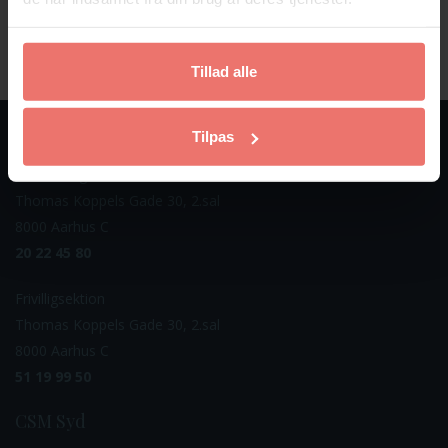
– Det er hårdt at være pårørende
Tillad alle
CSM Midt Nord
Tilpas
Behandling
Thomas Koppels Gade 30, 2.sal
8000 Aarhus C
20 22 45 80
Frivilligsektion
Thomas Koppels Gade 30, 2.sal
8000 Aarhus C
51 19 99 50
CSM Syd