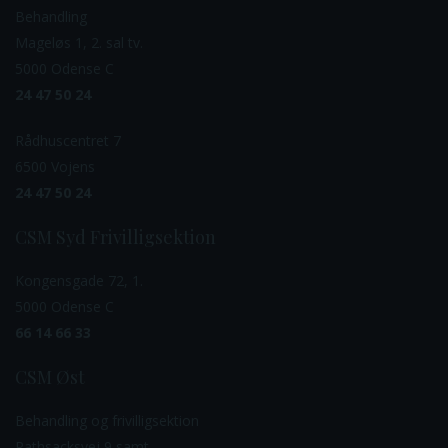
Behandling
Mageløs 1, 2. sal tv.
5000 Odense C
24 47 50 24
Rådhuscentret 7
6500 Vojens
24 47 50 24
CSM Syd Frivilligsektion
Kongensgade 72, 1.
5000 Odense C
66 14 66 33
CSM Øst
Behandling og frivilligsektion
Rathsacksvej 9 samt