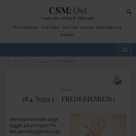
CSM:
Øst
Center for Seksuelt Misbrugte
Til hovedsiden
Find viden
Om CSM
Anonym chatrådgivning
Kontakt
Toggle
navig
CSM: Øst
28.4. Yoga 1 – FREDERIKSBERG
Tema //
28.4. Yoga 1 – FREDERIKSBERG
Blid traumesensitiv yoga
bygger på principper fra
den genopbyggende yoga