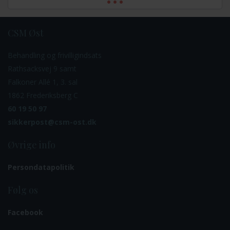
CSM Øst
Behandling og frivilligindsats
Rathsacksvej 9 samt
Falkoner Allé 1, 3. sal
1862 Frederiksberg C
60 19 50 97
sikkerpost@csm-ost.dk
Øvrige info
Persondatapolitik
Følg os
Facebook