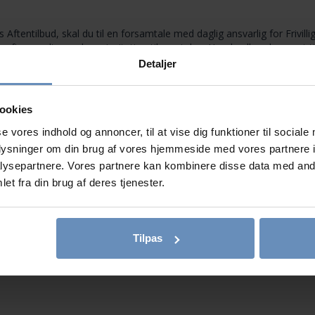
 Aftentilbud, skal du til en forsamtale med daglig ansvarlig for Frivilli
erefter modtager du en invitation til samtalen. Har du allerede været ti
Detaljer
 i et trygt miljø kan øve dig på sunde og ligeværdige relationer, og hv
er et åbent og uforpligtende tilbud drevet af frivillige med særlig vid
ookies
l. Det er med andre ord et frirum, hvor der ikke kræves noget af dig.
se vores indhold og annoncer, til at vise dig funktioner til sociale
å FREDERIKSBERG
oplysninger om din brug af vores hjemmeside med vores partnere i
ysepartnere. Vores partnere kan kombinere disse data med andr
et fra din brug af deres tjenester.
Tilpas