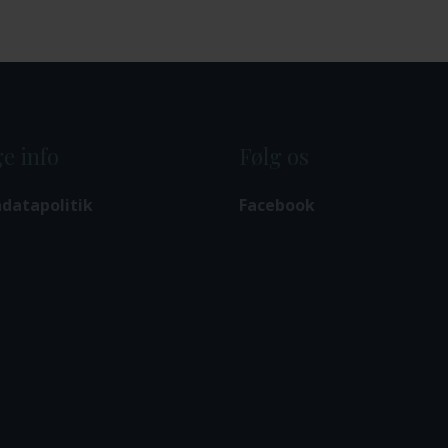
e info
Følg os
datapolitik
Facebook