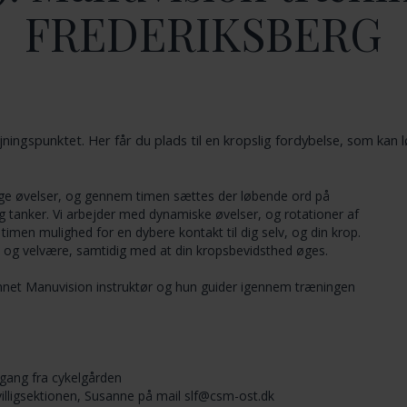
FREDERIKSBERG
ningspunktet. Her får du plads til en kropslig fordybelse, som kan
ige øvelser, og gennem timen sættes der løbende ord på
nker. Vi arbejder med dynamiske øvelser, og rotationer af
i timen mulighed for en dybere kontakt til dig selv, og din krop.
 og velvære, samtidig med at din kropsbevidsthed øges.
nnet Manuvision instruktør og hun guider igennem træningen
ang fra cykelgården
ivilligsektionen, Susanne på mail
slf@csm-ost.dk