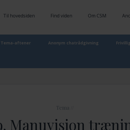
Til hovedsiden
Find viden
Om CSM
Ano
Tema-aftener
Anonym chatrådgivning
Frivill
EDERIKSBERG
Tema //
9. Manuvision træni