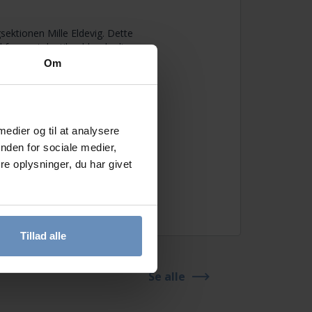
gsektionen Mille Eldevig. Dette
l forsamtale, tilmelder du dig
Om
or du ikke er alene om at have
en om senfølger. Du kan deltage i
 medier og til at analysere
nden for sociale medier,
e oplysninger, du har givet
Tillad alle
Se alle