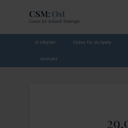
CSM:
Øst
Center for Seksuelt Misbrugte
Vi tilbyder
Sådan får du hjælp
Kontakt
CSM: Øst
29.9. Manuvision træning – FR
29.