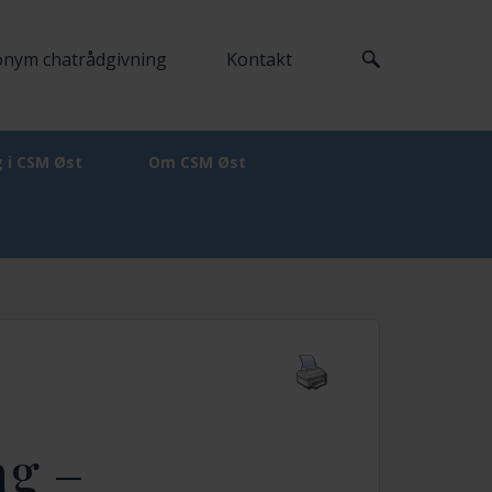
nym chatrådgivning
Kontakt
ig i CSM Øst
Om CSM Øst
ng –