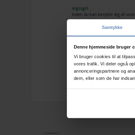
Vigtigt!
Inden du kan benytte dig af vores
oplyser du blot ved tilmelding, h
blot.
Samtykke
Aftentilbud
er et sted, hvor du
det, som du har det. Aftentilbud 
Denne hjemmeside bruger c
det omfang, du kan og har lyst ti
Vi bruger cookies til at tilpas
OBS. Dette tilbud foregår p
vores trafik. Vi deler også 
annonceringspartnere og anal
dem, eller som de har indsaml