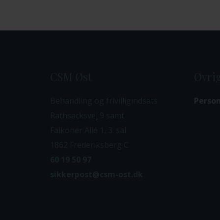
CSM Øst
Øvrig
Behandling og frivilligindsats
Person
Rathsacksvej 9 samt
Falkoner Allé 1, 3. sal
1862 Frederiksberg C
60 19 50 97
sikkerpost@csm-ost.dk