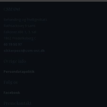
CSM Øst
Behandling og frivilligindsats
Rathsacksvej 9 samt
Falkoner Allé 1, 3. sal
1862 Frederiksberg C
60 19 50 97
sikkerpost@csm-ost.dk
Øvrige info
Persondatapolitik
Følg os
Facebook
Pressekontakt