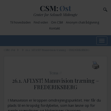
CSM:
Øst
Center for Seksuelt Misbrugte
Til hovedsiden
Find viden
Om CSM
Anonym chatrådgivning
Kontakt
Toggle
navig
CSM: Øst
26.1. AFLYST! Manuvision træning – FREDERIKSBERG
Tema //
26.1. AFLYST! Manuvision træning –
FREDERIKSBERG
I Manuvision er kroppen omdrejningspunktet. Her får du
plads til en kropslig fordybelse, som kan løsne op for
gamle spændinger og blokeringer i kroppen.