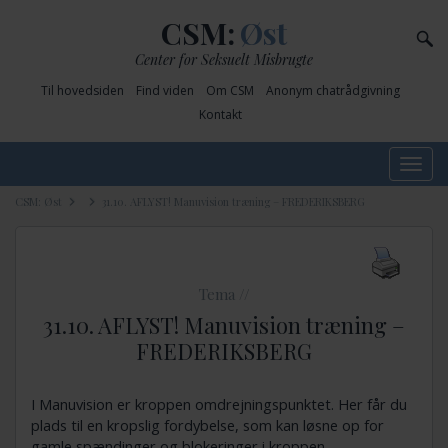
CSM:
Øst
Center for Seksuelt Misbrugte
Til hovedsiden
Find viden
Om CSM
Anonym chatrådgivning
Kontakt
Toggle
navig
CSM: Øst
31.10. AFLYST! Manuvision træning – FREDERIKSBERG
Tema //
31.10. AFLYST! Manuvision træning –
FREDERIKSBERG
I Manuvision er kroppen omdrejningspunktet. Her får du
plads til en kropslig fordybelse, som kan løsne op for
gamle spændinger og blokeringer i kroppen.