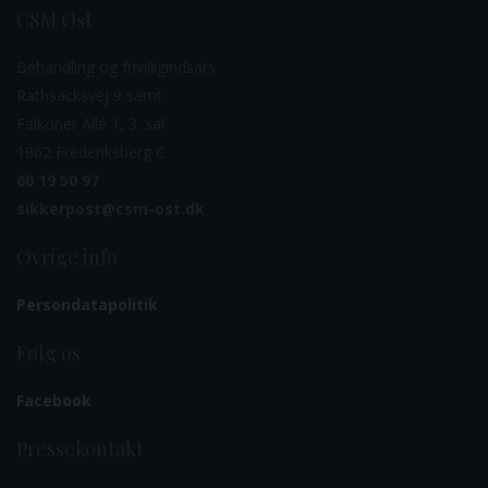
CSM Øst
Behandling og frivilligindsats
Rathsacksvej 9 samt
Falkoner Allé 1, 3. sal
1862 Frederiksberg C
60 19 50 97
sikkerpost@csm-ost.dk
Øvrige info
Persondatapolitik
Følg os
Facebook
Pressekontakt