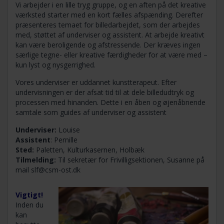
Vi arbejder i en lille tryg gruppe, og en aften på det kreative
værksted starter med en kort fælles afspænding. Derefter
præsenteres temaet for billedarbejdet, som der arbejdes
med, støttet af underviser og assistent. At arbejde kreativt
kan være beroligende og afstressende. Der kræves ingen
særlige tegne- eller kreative færdigheder for at være med –
kun lyst og nysgerrighed.
Vores underviser er uddannet kunstterapeut. Efter
undervisningen er der afsat tid til at dele billedudtryk og
processen med hinanden. Dette i en åben og øjenåbnende
samtale som guides af underviser og assistent
Underviser:
Louise
Assistent
: Pernille
Sted:
Paletten, Kulturkasernen, Holbæk
Tilmelding:
Til sekretær for Frivilligsektionen, Susanne på
mail
slf@csm-ost.dk
Vigtigt!
Inden du
kan