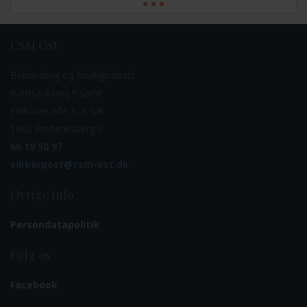
CSM Øst
Behandling og frivilligindsats
Rathsacksvej 9 samt
Falkoner Allé 1, 3. sal
1862 Frederiksberg C
60 19 50 97
sikkerpost@csm-ost.dk
Øvrige info
Persondatapolitik
Følg os
Facebook