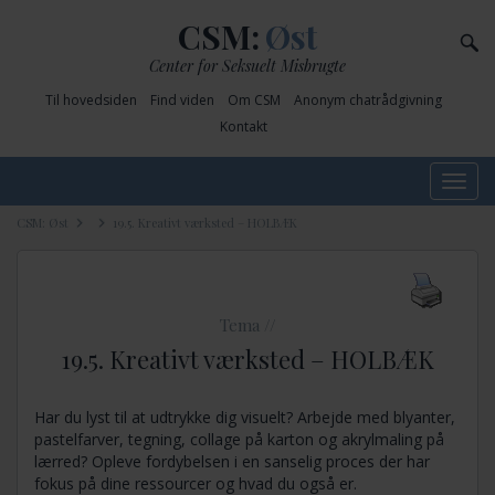
CSM:
Øst
Center for Seksuelt Misbrugte
Til hovedsiden
Find viden
Om CSM
Anonym chatrådgivning
Kontakt
Toggle
navig
CSM: Øst
19.5. Kreativt værksted – HOLBÆK
Tema //
19.5. Kreativt værksted – HOLBÆK
Har du lyst til at udtrykke dig visuelt? Arbejde med blyanter,
pastelfarver, tegning, collage på karton og akrylmaling på
lærred? Opleve fordybelsen i en sanselig proces der har
fokus på dine ressourcer og hvad du også er.