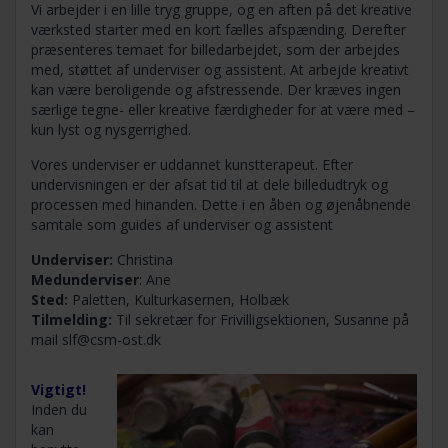
Vi arbejder i en lille tryg gruppe, og en aften på det kreative
værksted starter med en kort fælles afspænding. Derefter
præsenteres temaet for billedarbejdet, som der arbejdes
med, støttet af underviser og assistent. At arbejde kreativt
kan være beroligende og afstressende. Der kræves ingen
særlige tegne- eller kreative færdigheder for at være med –
kun lyst og nysgerrighed.
Vores underviser er uddannet kunstterapeut. Efter
undervisningen er der afsat tid til at dele billedudtryk og
processen med hinanden. Dette i en åben og øjenåbnende
samtale som guides af underviser og assistent
Underviser:
Christina
Medunderviser
: Ane
Sted:
Paletten, Kulturkasernen, Holbæk
Tilmelding:
Til sekretær for Frivilligsektionen, Susanne på
mail
slf@csm-ost.dk
Vigtigt!
Inden du
kan