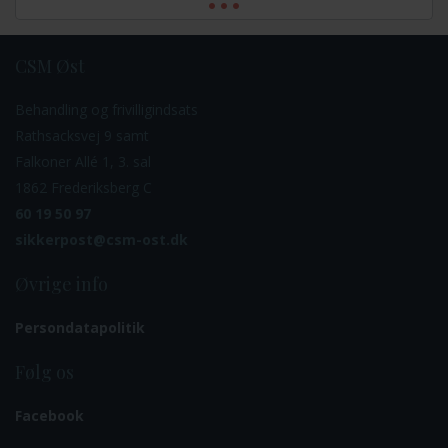
CSM Øst
Behandling og frivilligindsats
Rathsacksvej 9 samt
Falkoner Allé 1, 3. sal
1862 Frederiksberg C
60 19 50 97
sikkerpost@csm-ost.dk
Øvrige info
Persondatapolitik
Følg os
Facebook