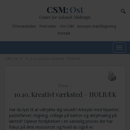
CSM:
Øst
Center for Seksuelt Misbrugte
Til hovedsiden
Find viden
Om CSM
Anonym chatrådgivning
Kontakt
Toggle
navig
CSM: Øst
10.10. Kreativt værksted – HOLBÆK
Tema //
10.10. Kreativt værksted – HOLBÆK
Har du lyst til at udtrykke dig visuelt? Arbejde med blyanter,
pastelfarver, tegning, collage på karton og akrylmaling på
lærred? Opleve fordybelsen i en sanselig proces der har
fokus på dine ressourcer og hvad du også er.