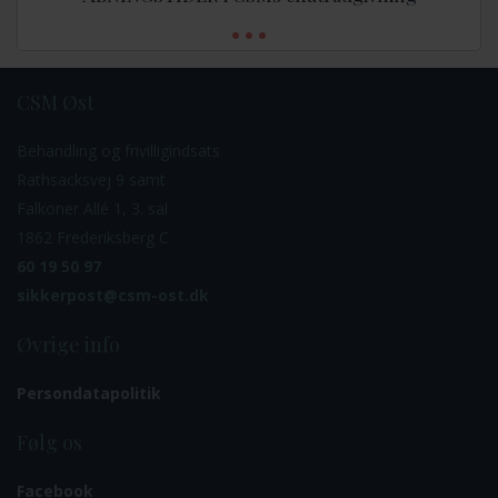
CSM Øst
Behandling og frivilligindsats
Rathsacksvej 9 samt
Falkoner Allé 1, 3. sal
1862 Frederiksberg C
60 19 50 97
sikkerpost@csm-ost.dk
Øvrige info
Persondatapolitik
Følg os
Facebook