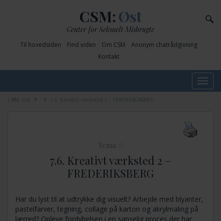
CSM:
Øst
Center for Seksuelt Misbrugte
Til hovedsiden
Find viden
Om CSM
Anonym chatrådgivning
Kontakt
Toggle
navig
CSM: Øst
7.6. Kreativt værksted 2 – FREDERIKSBERG
Tema //
7.6. Kreativt værksted 2 –
FREDERIKSBERG
Har du lyst til at udtrykke dig visuelt? Arbejde med blyanter,
pastelfarver, tegning, collage på karton og akrylmaling på
lærred? Opleve fordybelsen i en sanselig proces der har