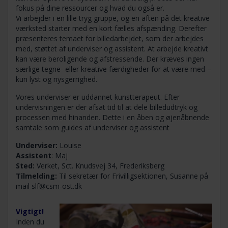
fokus på dine ressourcer og hvad du også er.
Vi arbejder i en lille tryg gruppe, og en aften på det kreative
værksted starter med en kort fælles afspænding. Derefter
præsenteres temaet for billedarbejdet, som der arbejdes
med, støttet af underviser og assistent. At arbejde kreativt
kan være beroligende og afstressende. Der kræves ingen
særlige tegne- eller kreative færdigheder for at være med –
kun lyst og nysgerrighed.
Vores underviser er uddannet kunstterapeut. Efter
undervisningen er der afsat tid til at dele billedudtryk og
processen med hinanden. Dette i en åben og øjenåbnende
samtale som guides af underviser og assistent
Underviser:
Louise
Assistent
: Maj
Sted:
Verket, Sct. Knudsvej 34, Frederiksberg
Tilmelding:
Til sekretær for Frivilligsektionen, Susanne på
mail
slf@csm-ost.dk
Vigtigt!
Inden du