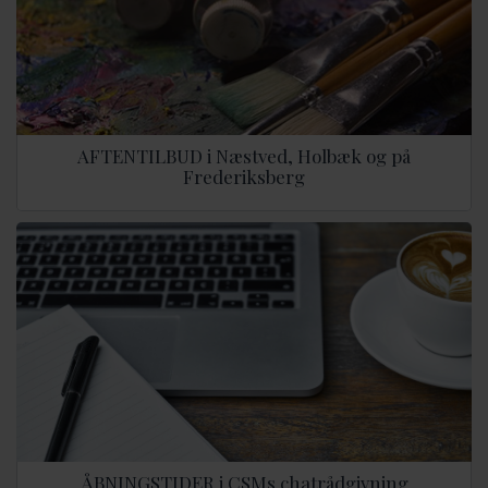
AFTENTILBUD i Næstved, Holbæk og på
Frederiksberg
ÅBNINGSTIDER i CSMs chatrådgivning