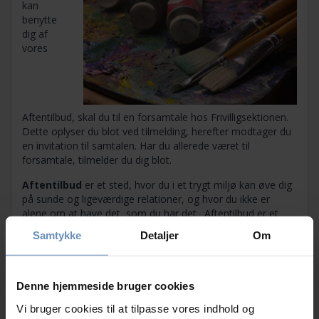
kan
benytte
dig af
vores
Aftentilbud, skal du til en forsamtale hos Frivilligsektionen.
Dette oplyser du blot ved tilmelding, herefter modtager du
en invitation til samtalen. Har du allerede været til
forsamtale, tilmelder du dig blot.
Aftentilbud
er et sted, hvor du i et trygt miljø kan øve dig
på sunde og ligeværdige relationer, og hvor du ikke er
alene om at have det, som du har det. Aftentilbud er et
åbent og uforpligtende tilbud drevet af frivillige med særlig
Samtykke
Detaljer
Om
viden om senfølger. Du kan deltage i det omfang, du kan
og har lyst til. Det er med andre ord et frirum, hvor der ikke
kræves noget af dig.
Denne hjemmeside bruger cookies
OBS. Dette tilbud foregår på FREDERIKSBERG
Vi bruger cookies til at tilpasse vores indhold og