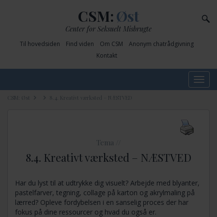
CSM:
Øst
Center for Seksuelt Misbrugte
Til hovedsiden
Find viden
Om CSM
Anonym chatrådgivning
Kontakt
Toggle
navig
CSM: Øst
8.4. Kreativt værksted – NÆSTVED
Tema //
8.4. Kreativt værksted – NÆSTVED
Har du lyst til at udtrykke dig visuelt? Arbejde med blyanter,
pastelfarver, tegning, collage på karton og akrylmaling på
lærred? Opleve fordybelsen i en sanselig proces der har
fokus på dine ressourcer og hvad du også er.