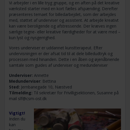
Vi arbejder i en lille tryg gruppe, og en aften på det kreative
værksted starter med en kort fælles afspænding. Derefter
præsenteres temaet for billedarbejdet, som der arbejdes
med, støttet af underviser og assistent. At arbejde kreativt
kan være beroligende og afstressende. Der kræves ingen
særlige tegne- eller kreative færdigheder for at være med –
kun lyst og nysgerrighed.
Vores underviser er uddannet kunstterapeut. Efter
undervisningen er der afsat tid til at dele billedudtryk og
processen med hinanden. Dette i en åben og øjenåbnende
samtale som guides af underviser og medunderviser
Underviser:
Annette
Medunderviser
: Bettina
Sted:
Jernbanegade 10, Næstved
Tilmelding:
Til sekretær for Frivilligsektionen, Susanne på
mail
slf@csm-ost.dk
Vigtigt!
Inden du
kan