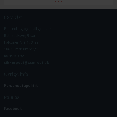
CSM Øst
Behandling og frivilligindsats
Rathsacksvej 9 samt
Falkoner Allé 1, 3. sal
1862 Frederiksberg C
60 19 50 97
sikkerpost@csm-ost.dk
Øvrige info
Persondatapolitik
Følg os
Facebook