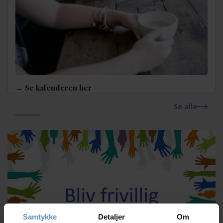
→ Se kalenderen her
Se alle
Samtykke
Detaljer
Om