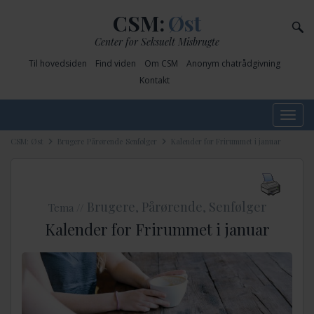
CSM:
Øst
Center for Seksuelt Misbrugte
Til hovedsiden
Find viden
Om CSM
Anonym chatrådgivning
Kontakt
Toggle
navig
CSM: Øst
Brugere
Pårørende
Senfølger
Kalender for Frirummet i januar
Brugere
Pårørende
Senfølger
Tema //
,
,
Kalender for Frirummet i januar