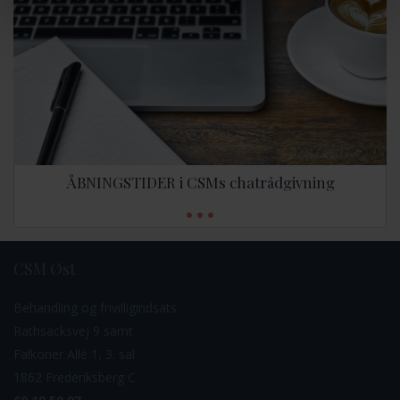
ÅBNINGSTIDER i CSMs chatrådgivning
CSM Øst
Behandling og frivilligindsats
Rathsacksvej 9 samt
Falkoner Allé 1, 3. sal
1862 Frederiksberg C