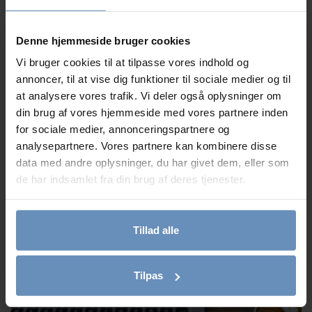
Vi søger 4 nye frivillige telefon- og chatrådgivere
Denne hjemmeside bruger cookies
Vi bruger cookies til at tilpasse vores indhold og
annoncer, til at vise dig funktioner til sociale medier og til
at analysere vores trafik. Vi deler også oplysninger om
din brug af vores hjemmeside med vores partnere inden
for sociale medier, annonceringspartnere og
analysepartnere. Vores partnere kan kombinere disse
data med andre oplysninger, du har givet dem, eller som
de har indsamlet fra din brug af deres tjenester.
Tillad alle
AFTENTILBUD i Næstved, Holbæk og på
Frederiksberg
Tilpas