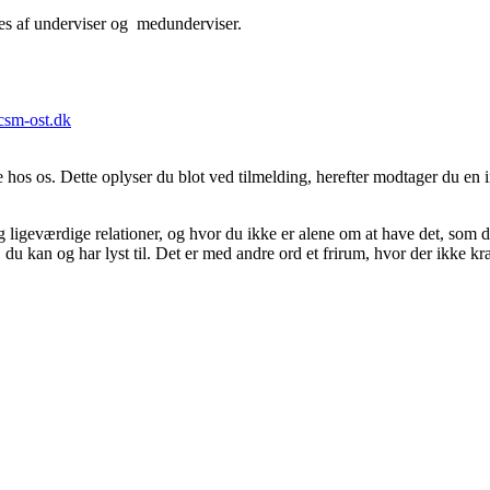
ides af underviser og medunderviser.
csm-ost.dk
 hos os. Dette oplyser du blot ved tilmelding, herefter modtager du en in
og ligeværdige relationer, og hvor du ikke er alene om at have det, som d
 du kan og har lyst til. Det er med andre ord et frirum, hvor der ikke kr