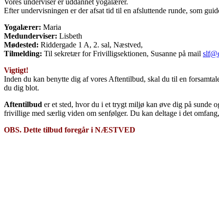
Vores underviser er uddannet yogalærer.
Efter undervisningen er der afsat tid til en afsluttende runde, som gu
Yogalærer:
Maria
Medunderviser:
Lisbeth
Mødested:
Riddergade 1 A, 2. sal, Næstved,
Tilmelding:
Til sekretær for Frivilligsektionen, Susanne på mail
slf@
Vigtigt!
Inden du kan benytte dig af vores Aftentilbud, skal du til en forsamtale
du dig blot.
Aftentilbud
er et sted, hvor du i et trygt miljø kan øve dig på sunde 
frivillige med særlig viden om senfølger. Du kan deltage i det omfang,
OBS. Dette tilbud foregår i NÆSTVED