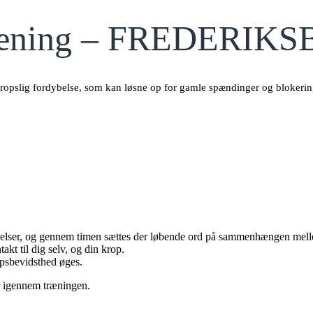
træning – FREDERIK
kropslig fordybelse, som kan løsne op for gamle spændinger og blokerin
velser, og gennem timen sættes der løbende ord på sammenhængen melle
akt til dig selv, og din krop.
psbevidsthed øges.
r igennem træningen.