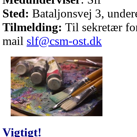
Sted:
Bataljonsvej 3, unde
Tilmelding:
Til sekretær fo
mail
slf@csm-ost.dk
Vigtigt!