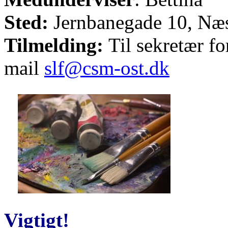
Sted:
Jernbanegade 10, Næ
Tilmelding:
Til sekretær fo
mail
slf@csm-ost.dk
Vigtigt!